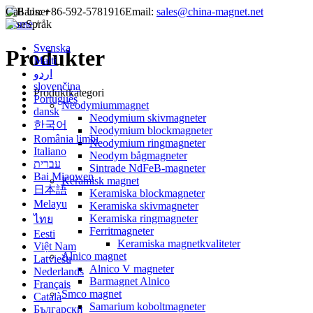
Call Us:
+86-592-5781916
Email:
sales@china-magnet.net
Home
Språk
/
Svenska
Produkter
Malti
اردو
slovenčina
Produktkategori
Português
Neodymiummagnet
dansk
Neodymium skivmagneter
한국어
Neodymium blockmagneter
România limbi
Neodymium ringmagneter
Italiano
Neodym bågmagneter
עברית
Sintrade NdFeB-magneter
Bai Miaowen
Keramisk magnet
日本語
Keramiska blockmagneter
Melayu
Keramiska skivmagneter
Keramiska ringmagneter
ไทย
Ferritmagneter
Eesti
Keramiska magnetkvaliteter
Việt Nam
Alnico magnet
Latviešu
Alnico V magneter
Nederlands
Barmagnet Alnico
Français
Smco magnet
Català
Samarium koboltmagneter
Български