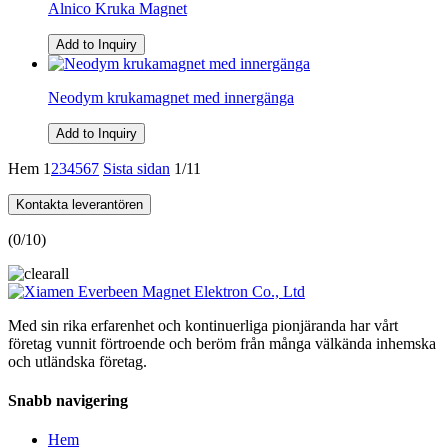
Alnico Kruka Magnet
Add to Inquiry
Neodym krukamagnet med innergänga
Add to Inquiry
Hem
1
2
3
4
5
6
7
Sista sidan
1/11
Kontakta leverantören
(
0
/10)
Med sin rika erfarenhet och kontinuerliga pionjäranda har vårt
företag vunnit förtroende och beröm från många välkända inhemska
och utländska företag.
Snabb navigering
Hem