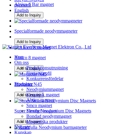
Alnico 6 Bar magnet
русский
English
Add to Inquiry
Specialformade neodymmagneter
Add to Inquiry
Hem
Alnico 8 magnet
Om oss
Produktionsutrustning
Add to Inquiry
företagsprofil
Konkurrensfördelar
Produkter
Magneter N45
Neodymiummagnet
Keramisk magnet
Add to Inquiry
Alnico magnet
Smco magnet
Super Strong Neodymium Disc Magnets
Flexibel magnet
Bondad neodymmagnet
Magnetiska produkter
Add to Inquiry
Nyheter
Kunskap