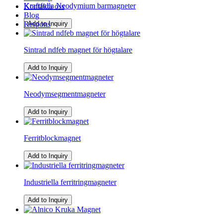
Kraftfulla Neodymium barmagneter
Kontakta oss
Blog
Add to Inquiry
Respons
Sintrad ndfeb magnet för högtalare
Add to Inquiry
Neodymsegmentmagneter
Add to Inquiry
Ferritblockmagnet
Add to Inquiry
Industriella ferritringmagneter
Add to Inquiry