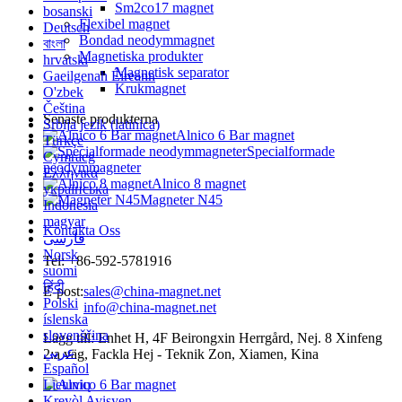
Sm2co17 magnet
bosanski
Flexibel magnet
Deutsch
Bondad neodymmagnet
বাংলা
Magnetiska produkter
hrvatski
Magnetisk separator
Gaeilgenah Éireann
Krukmagnet
O'zbek
Čeština
Senaste produkterna
Srbija jezik (latinica)
Alnico 6 Bar magnet
Türkçe
Specialformade
Cymraeg
neodymmagneter
Ελληνικά
Alnico 8 magnet
українська
Magneter N45
Indonesia
magyar
Kontakta Oss
فارسی
Norsk
Tel: +86-592-5781916
suomi
हिंदी
E-post:
sales@china-magnet.net
Polski
info@china-magnet.net
íslenska
slovenščina
Lägg till: Enhet H, 4F Beirongxin Herrgård, Nej. 8 Xinfeng
عربي
2:a väg, Fackla Hej - Teknik Zon, Xiamen, Kina
Español
Lietuvių
Kreyòl Ayisyen